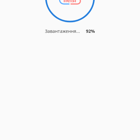
Завантаження...
92%