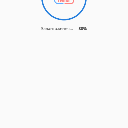
Завантаження...
88%