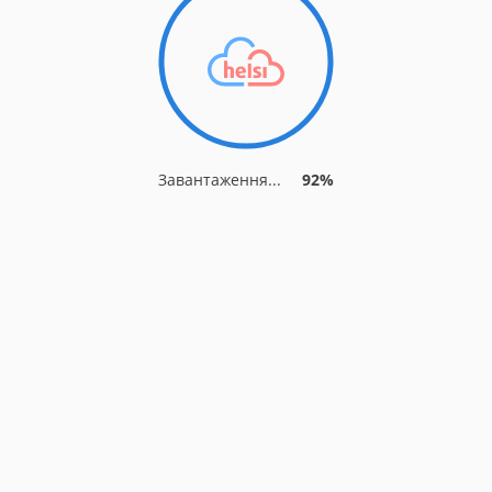
Завантаження...
92%