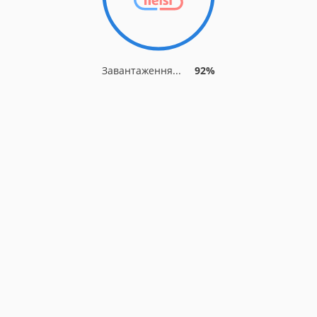
Завантаження...
92%