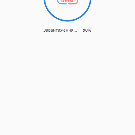
Завантаження...
90%