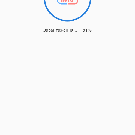
Завантаження...
91%