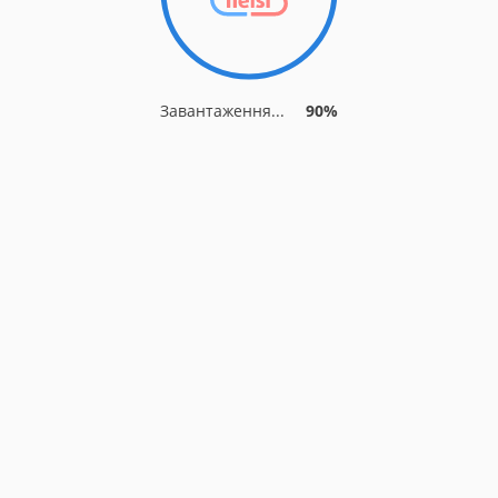
Завантаження...
90%