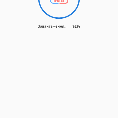
Завантаження...
92%