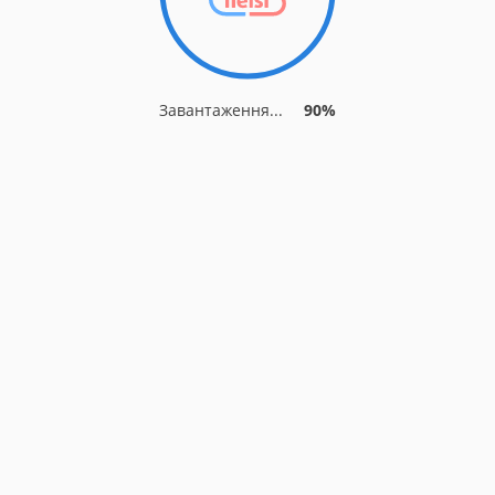
Завантаження...
90%