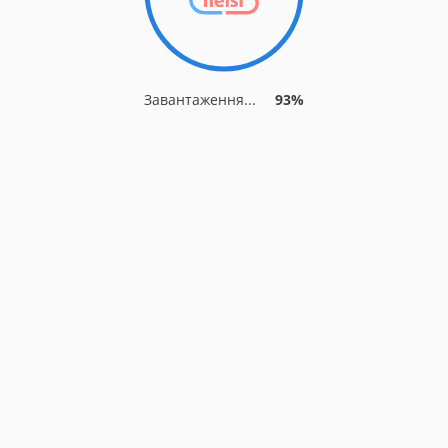
Завантаження...
93%