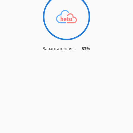
Завантаження...
88%