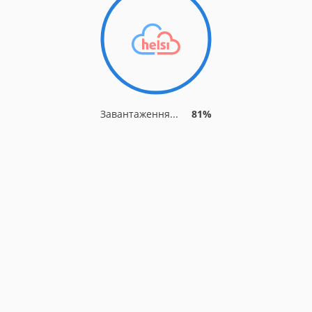
Завантаження...
88%