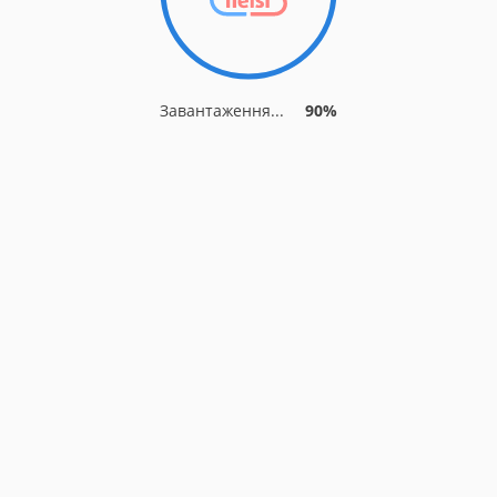
Завантаження...
90%