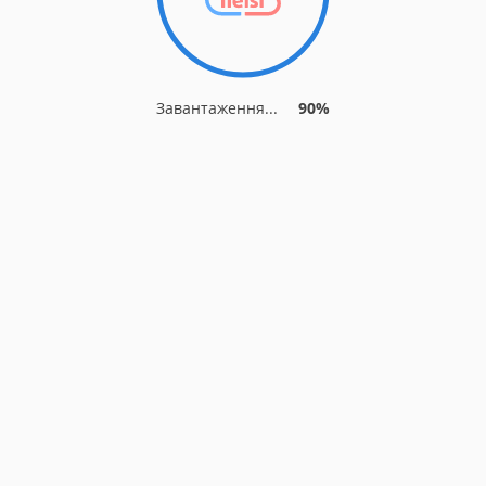
Завантаження...
90%