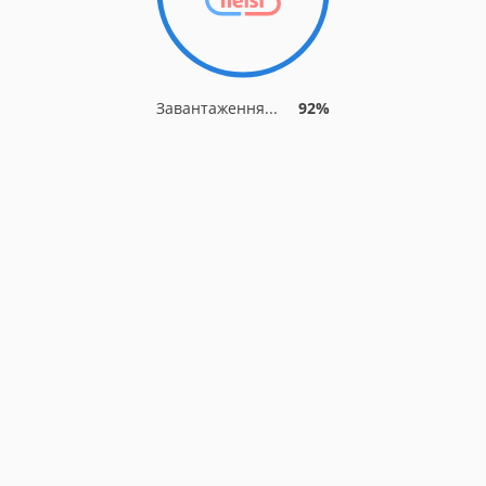
Завантаження...
92%