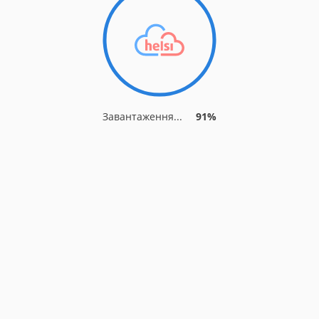
Завантаження...
91%