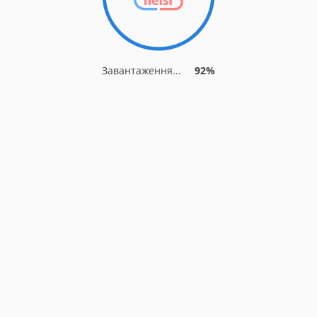
Завантаження...
92%