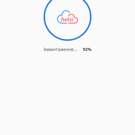
Завантаження...
92%