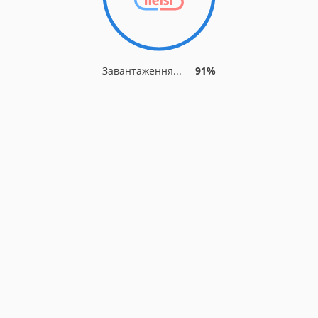
Завантаження...
91%