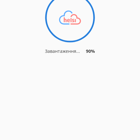
Завантаження...
90%