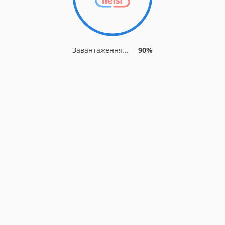
Завантаження...
90%