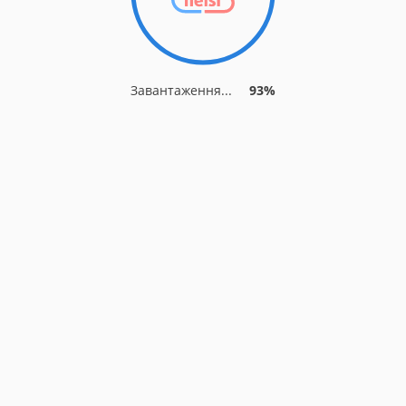
Завантаження...
93%