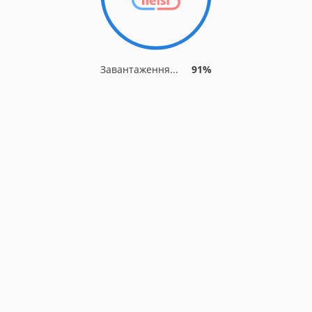
Завантаження...
91%