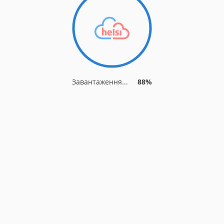
Завантаження...
88%