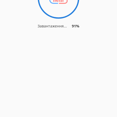
Завантаження...
91%