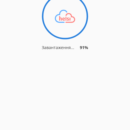
Завантаження...
91%