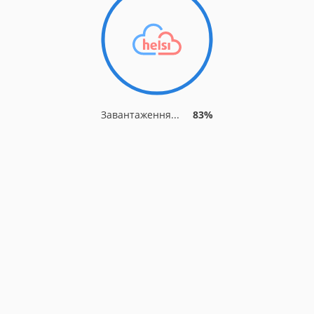
Завантаження...
87%