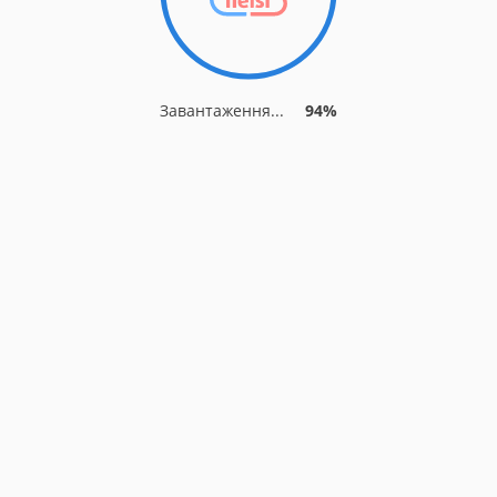
Завантаження...
94%