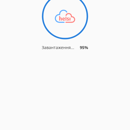
Завантаження...
95%