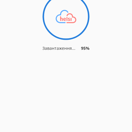
Завантаження...
95%