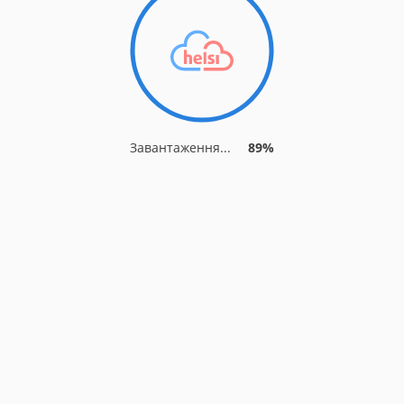
Завантаження...
96%