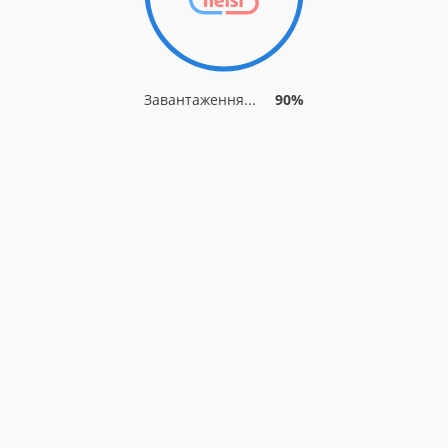
Завантаження...
90%