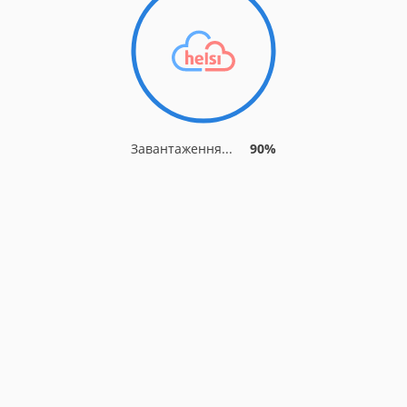
Завантаження...
90%