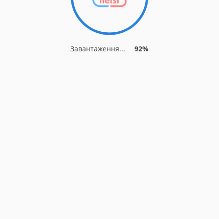
Завантаження...
92%