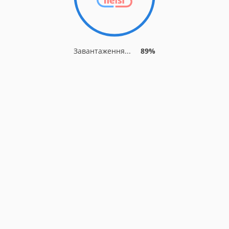
Завантаження...
95%