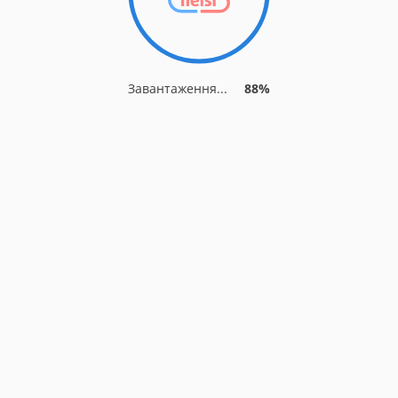
Завантаження...
88%