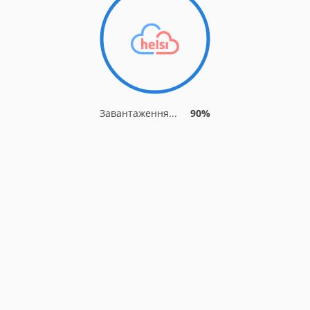
Завантаження...
90%