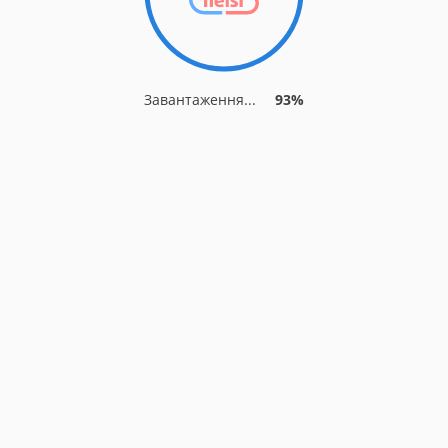
Завантаження...
93%