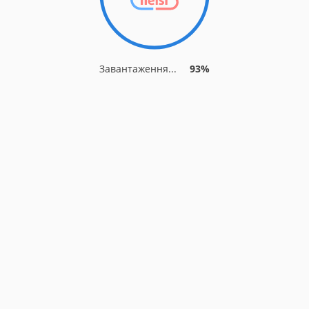
Завантаження...
93%