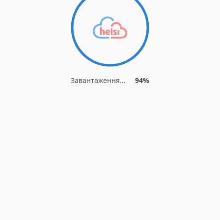
Завантаження...
94%