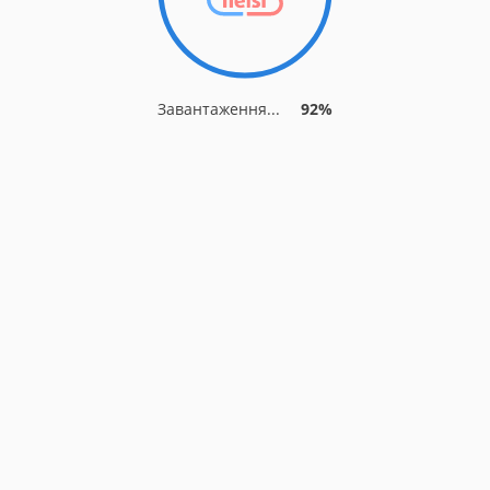
Завантаження...
92%