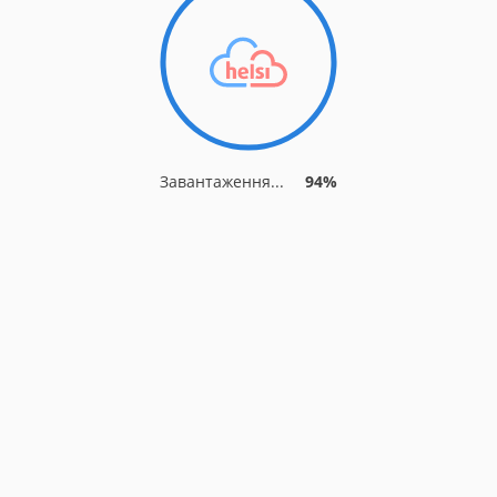
Завантаження...
94%