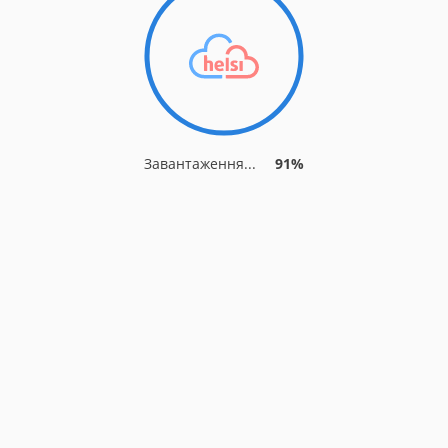
Завантаження...
91%