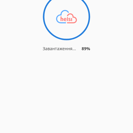
Завантаження...
96%