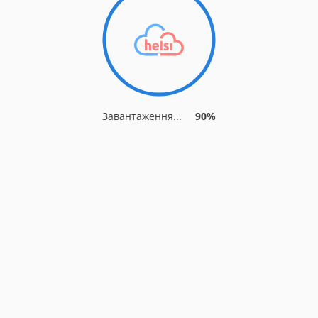
Завантаження...
90%