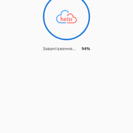
Завантаження...
94%