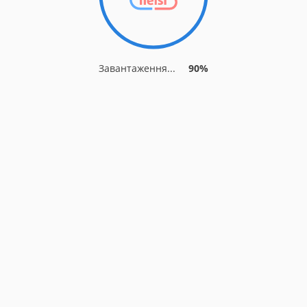
Завантаження...
90%