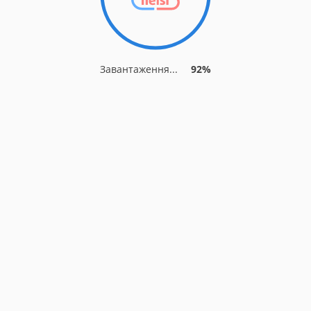
Завантаження...
92%