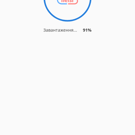
Завантаження...
91%