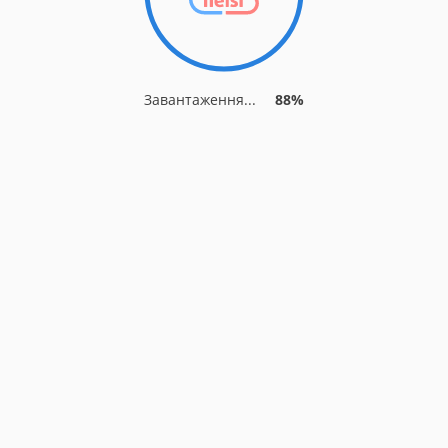
Завантаження...
88%